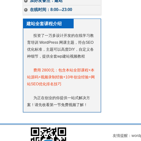
加好友备注：建站
在线时间：8:00---23:00
建站全套课程介绍
投资了一万多设计开发的在线学习教
育培训 WordPress 网课主题，符合SEO
优化标准，主题可以高度DIY，自定义各
种细节，提供全套wp建站视频教程
费用 2800元：包含本站全部课程+本
站源码+视频录制经验+10年创业经验+网
站SEO优化排名技巧
为正在创业的你提供一站式解决方
案！请先收看第一节免费视频了解！
友情提醒：
wor