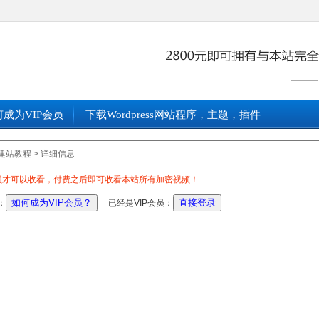
何成为VIP会员
下载wordpress网站程序，主题，插件
建站教程
> 详细信息
会员才可以收看，付费之后即可收看本站所有加密视频！
如何成为VIP会员？
直接登录
：
已经是VIP会员：