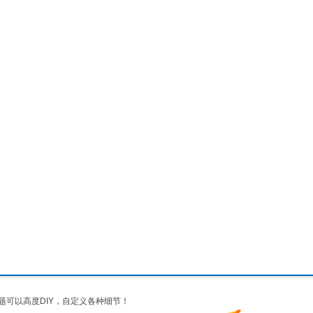
题可以高度DIY，自定义各种细节！