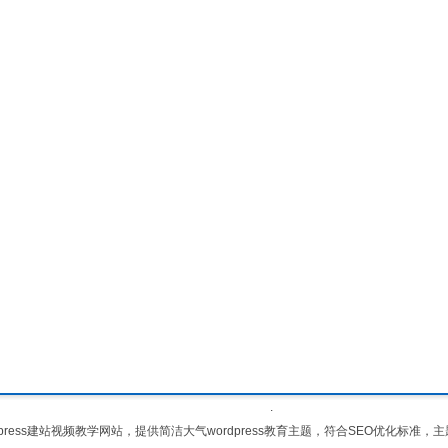
.
dpress建站视频
教学网站，提供简洁大气
wordpress教育主题
，符合SEO优化标准，主