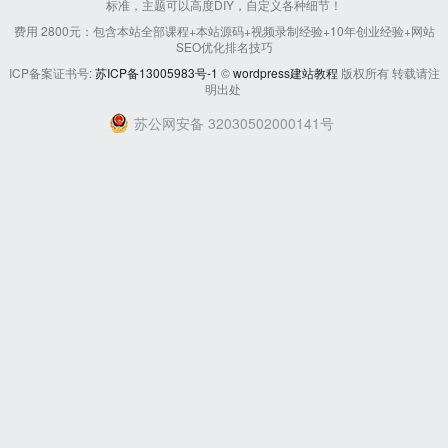
标准，主题可以高度DIY，自定义各种细节！
费用 2800元：包含本站全部课程+本站源码+视频录制经验+10年创业经验+网站
SEO优化排名技巧
ICP备案证书号:
苏ICP备13005983号-1
©
wordpress建站教程
版权所有 转载请注
明出处
苏公网安备 32030502000141号