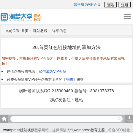
如何成为VIP会员
登陆
注册
当前位置:
首页
建站教程
详细信息
20.首页红色链接地址的添加方法
加密视频：本视频只有VIP会员才可以收看，付费之后即可收看本站所有加密视
频！
详情点击收看视频：
如何成为VIP会员
付费会员请用VIP账号点击右上角的【
登陆
】按钮
枫叶老师联系QQ:215300460 微信号:18021373378
加好友备注：建站
TOP
wordpress建站视频
教学网站，提供简洁大气
wordpress教育主题
，符合SEO优化