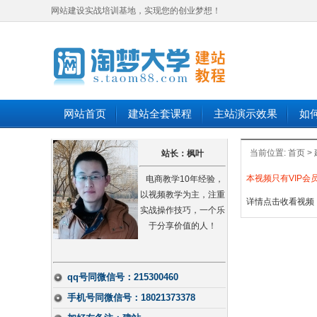
网站建设实战培训基地，实现您的创业梦想！
网站首页
建站全套课程
主站演示效果
如
当前位置:
首页
>
站长：枫叶
本视频只有VIP
电商教学10年经验，
以视频教学为主，注重
详情点击收看视频
实战操作技巧，一个乐
于分享价值的人！
qq号同微信号：215300460
手机号同微信号：18021373378