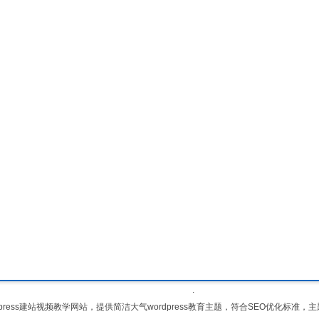
.
dpress建站视频
教学网站，提供简洁大气
wordpress教育主题
，符合SEO优化标准，主