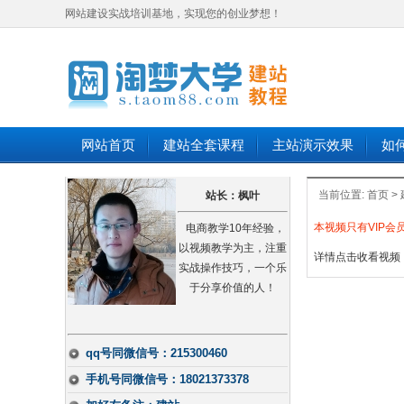
网站建设实战培训基地，实现您的创业梦想！
网站首页
建站全套课程
主站演示效果
如
当前位置:
首页
>
站长：枫叶
本视频只有VIP
电商教学10年经验，
以视频教学为主，注重
详情点击收看视频
实战操作技巧，一个乐
于分享价值的人！
qq号同微信号：215300460
手机号同微信号：18021373378