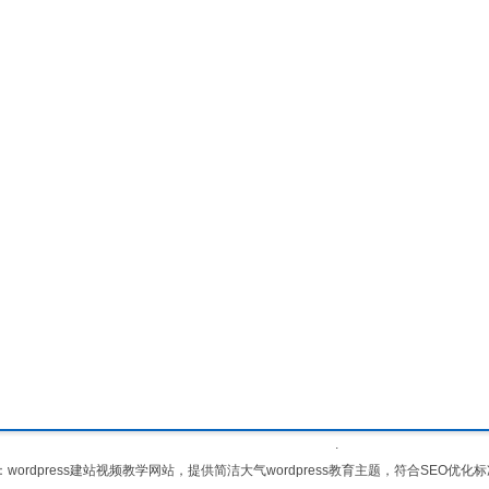
.
：
wordpress建站视频
教学网站，提供简洁大气
wordpress教育主题
，符合SEO优化